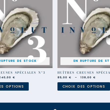
a
78,00 €
85,00 €
plusieurs
à
à
240,00 €
138,00 
variations.
Les
options
peuvent
être
choisies
sur
la
page
du
produit
RUPTURE DE STOCK
EN RUPTURE DE S
EUSES SPÉCIALES Nº3
HUÎTRES CREUSES SPÉCIA
240,00
€
85,00
€
–
138,00
€
ES OPTIONS
CHOIX DES OPTIONS