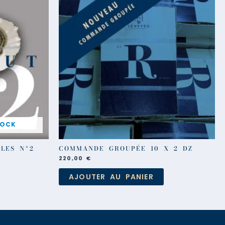
a
plusieurs
€
variations.
Les
options
peuvent
être
choisies
sur
la
page
du
produit
TOCK
LES Nº2
COMMANDE GROUPÉE 10 X 2 DZ
220,00
€
AJOUTER AU PANIER