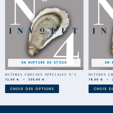
a
72,00 €
plusieurs
à
230,00 €
variations.
Les
options
peuvent
être
choisies
sur
la
page
du
produit
EN RUPTURE DE STOCK
EN 
HUÎTRES CREUSES SPÉCIALES Nº4
HUÎTRES CR
72,00
€
–
230,00
€
78,00
€
–
CHOIX DES OPTIONS
CHOIX D