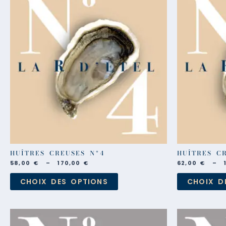
prix :
a
58,00 €
plusieurs
à
170,00 €
variations.
Les
options
peuvent
être
choisies
sur
la
page
du
produit
HUÎTRES CREUSES Nº4
HUÎTRES C
58,00
€
–
170,00
€
62,00
€
–
CHOIX DES OPTIONS
CHOIX D
Plage
Ce
de
produit
prix :