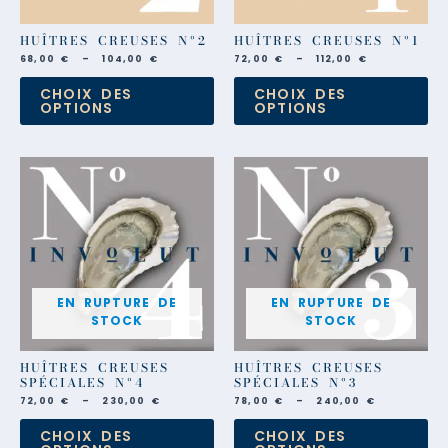
la
la
page
pa
du
du
HUÎTRES CREUSES Nº2
HUÎTRES CREUSES Nº1
produit
pro
68,00
€
–
104,00
€
72,00
€
–
112,00
€
CHOIX DES
CHOIX DES
OPTIONS
OPTIONS
Plage
Plage
Ce
Ce
de
de
produit
pro
prix :
prix :
a
a
72,00 €
78,00 €
à
à
plusieurs
plu
230,00 €
240,00 €
variations.
var
Les
Les
options
opt
peuvent
pe
être
êtr
choisies
cho
EN RUPTURE DE
EN RUPTURE DE
sur
sur
STOCK
STOCK
la
la
page
pa
du
du
HUÎTRES CREUSES
HUÎTRES CREUSES
produit
pro
SPÉCIALES Nº4
SPÉCIALES Nº3
72,00
€
–
230,00
€
78,00
€
–
240,00
€
CHOIX DES
CHOIX DES