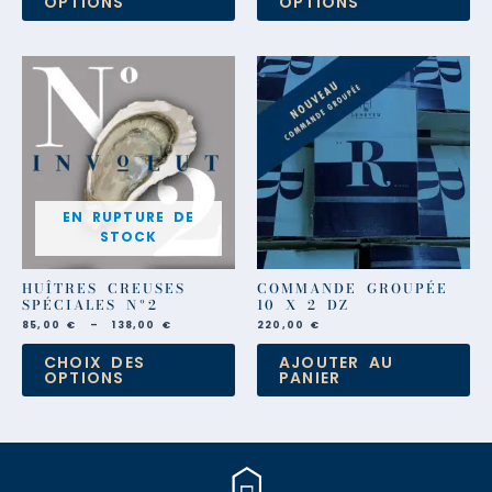
OPTIONS
OPTIONS
Plage
Ce
de
produit
prix :
a
85,00 €
à
plusieurs
138,00 €
variations.
Les
options
peuvent
être
choisies
EN RUPTURE DE
sur
STOCK
la
page
du
HUÎTRES CREUSES
COMMANDE GROUPÉE
produit
SPÉCIALES Nº2
10 X 2 DZ
85,00
€
–
138,00
€
220,00
€
CHOIX DES
AJOUTER AU
OPTIONS
PANIER